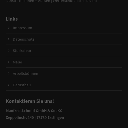
|
Anstriche Innen + Aussen
|
Wetterschutzdach
| u.v.m!
Links
Impressum
Datenschutz
Stuckateur
Maler
Arbeitsbühnen
Gerüstbau
Kontaktieren Sie uns!
Manfred Schmid GmbH & Co. KG
Zeppelinstr. 140 | 73730 Esslingen