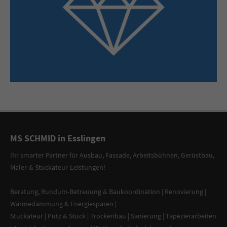
MS SCHMID in Esslingen
Ihr smarter Partner
für
Ausbau, Fassade
,
Arbeitsbühnen
,
Gerüstbau
,
Maler-
&
Stuckateur-Leistungen
!
Beratung
,
Rundum-Betreuung & Baukoordination
|
Renovierung
|
Wärmedämmung & Energiesparen
|
Stuckateur
|
Putz & Stuck
| Trockenbau | Sanierung |
Tapezierarbeiten