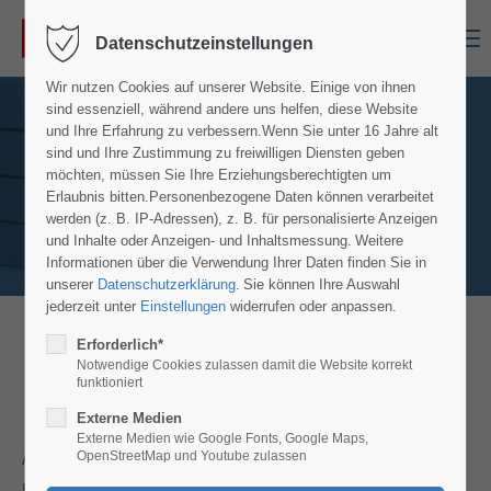
Menu
Datenschutzeinstellungen
Wir nutzen Cookies auf unserer Website. Einige von ihnen
sind essenziell, während andere uns helfen, diese Website
und Ihre Erfahrung zu verbessern.
Wenn Sie unter 16 Jahre alt
sind und Ihre Zustimmung zu freiwilligen Diensten geben
möchten, müssen Sie Ihre Erziehungsberechtigten um
Erlaubnis bitten.
Personenbezogene Daten können verarbeitet
werden (z. B. IP-Adressen), z. B. für personalisierte Anzeigen
und Inhalte oder Anzeigen- und Inhaltsmessung.
Weitere
Informationen über die Verwendung Ihrer Daten finden Sie in
unserer
Datenschutzerklärung
.
Sie können Ihre Auswahl
jederzeit unter
Einstellungen
widerrufen oder anpassen.
Erforderlich*
Handwerk mit Herz
Notwendige Cookies zulassen damit die Website korrekt
funktioniert
Externe Medien
Externe Medien wie Google Fonts, Google Maps,
Als sowohl traditionsbewusster als auch moderner
OpenStreetMap und Youtube zulassen
Handwerksbetrieb besinnen wir uns auf traditionelle Werte, die