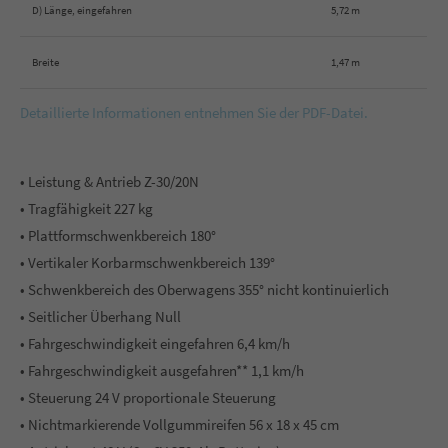
D) Länge, eingefahren
5,72 m
Breite
1,47 m
Detaillierte Informationen entnehmen Sie der PDF-Datei.
• Leistung & Antrieb Z-30/20N
• Tragfähigkeit 227 kg
• Plattformschwenkbereich 180°
• Vertikaler Korbarmschwenkbereich 139°
• Schwenkbereich des Oberwagens 355° nicht kontinuierlich
• Seitlicher Überhang Null
• Fahrgeschwindigkeit eingefahren 6,4 km/h
• Fahrgeschwindigkeit ausgefahren** 1,1 km/h
• Steuerung 24 V proportionale Steuerung
• Nichtmarkierende Vollgummireifen 56 x 18 x 45 cm