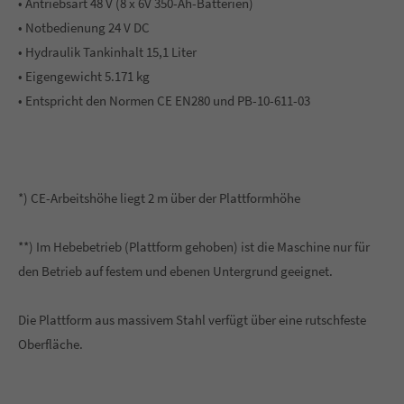
• Antriebsart 48 V (8 x 6V 350-Ah-Batterien)
• Notbedienung 24 V DC
• Hydraulik Tankinhalt 15,1 Liter
• Eigengewicht 5.171 kg
• Entspricht den Normen CE EN280 und PB-10-611-03
*) CE-Arbeitshöhe liegt 2 m über der Plattformhöhe
**) Im Hebebetrieb (Plattform gehoben) ist die Maschine nur für
den Betrieb auf festem und ebenen Untergrund geeignet.
Die Plattform aus massivem Stahl verfügt über eine rutschfeste
Oberfläche.