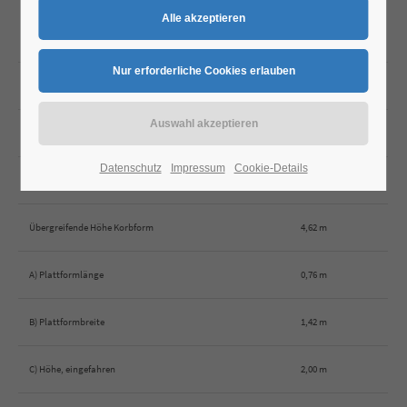
Arbeitshöhe
12,52 m
Plattformhöhe max.
10,52 m
Seitliche Reichweite max.
6,78 m
Datenschutz
Impressum
Cookie-Details
Übergreifende Höhe Plattform
4,65 m
Übergreifende Höhe Korbform
4,62 m
A) Plattformlänge
0,76 m
B) Plattformbreite
1,42 m
C) Höhe, eingefahren
2,00 m