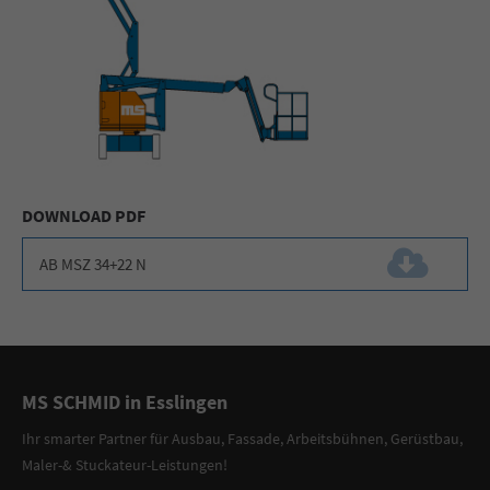
DOWNLOAD PDF
AB MSZ 34+22 N
(352,8 KiB)
MS SCHMID in Esslingen
Ihr smarter Partner
für
Ausbau, Fassade
,
Arbeitsbühnen
,
Gerüstbau
,
Maler-
&
Stuckateur-Leistungen
!