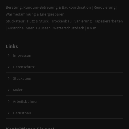
Beratung
,
Rundum-Betreuung & Baukoordination
|
Renovierung
|
Wärmedämmung & Energiesparen
|
Stuckateur
|
Putz & Stuck
| Trockenbau | Sanierung |
Tapezierarbeiten
|
Anstriche Innen + Aussen
|
Wetterschutzdach
| u.v.m!
Links
Impressum
Datenschutz
Stuckateur
Maler
Arbeitsbühnen
Gerüstbau