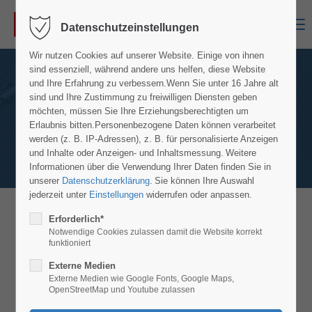
Menu
Datenschutzeinstellungen
Wir nutzen Cookies auf unserer Website. Einige von ihnen
sind essenziell, während andere uns helfen, diese Website
und Ihre Erfahrung zu verbessern.
Wenn Sie unter 16 Jahre alt
sind und Ihre Zustimmung zu freiwilligen Diensten geben
möchten, müssen Sie Ihre Erziehungsberechtigten um
Erlaubnis bitten.
Personenbezogene Daten können verarbeitet
werden (z. B. IP-Adressen), z. B. für personalisierte Anzeigen
und Inhalte oder Anzeigen- und Inhaltsmessung.
Weitere
Informationen über die Verwendung Ihrer Daten finden Sie in
unserer
Datenschutzerklärung
.
Sie können Ihre Auswahl
jederzeit unter
Einstellungen
widerrufen oder anpassen.
Erforderlich*
MS Gelenk-Teleskop-Arbeitsbühne Z 34 /
Notwendige Cookies zulassen damit die Website korrekt
22 N
funktioniert
Details Modell Z-34/22 N
Externe Medien
Externe Medien wie Google Fonts, Google Maps,
OpenStreetMap und Youtube zulassen