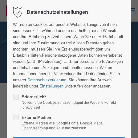
Menu
Datenschutzeinstellungen
Wir nutzen Cookies auf unserer Website. Einige von ihnen
sind essenziell, während andere uns helfen, diese Website
und Ihre Erfahrung zu verbessern.
Wenn Sie unter 16 Jahre alt
sind und Ihre Zustimmung zu freiwilligen Diensten geben
möchten, müssen Sie Ihre Erziehungsberechtigten um
Erlaubnis bitten.
Personenbezogene Daten können verarbeitet
werden (z. B. IP-Adressen), z. B. für personalisierte Anzeigen
und Inhalte oder Anzeigen- und Inhaltsmessung.
Weitere
Informationen über die Verwendung Ihrer Daten finden Sie in
unserer
Datenschutzerklärung
.
Sie können Ihre Auswahl
jederzeit unter
Einstellungen
widerrufen oder anpassen.
Erforderlich*
MS Scherenarbeitsbühne MS S66-8E
Notwendige Cookies zulassen damit die Website korrekt
Abmessungen Modell MS S66-8E
funktioniert
Externe Medien
Externe Medien wie Google Fonts, Google Maps,
OpenStreetMap und Youtube zulassen