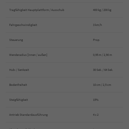
Tragfähigkeit Hauptplattform / Ausschub
400 kg / 200 kg
Fahrgeschwindigkeit
3 km/h
Steuerung
Prop.
Wenderadius [innen / außen]
0,95 m / 2,90 m
Hub- / Senkzeit
30 Sek. / 64 Sek.
Bodenfreiheit
10 cm / 2,5 cm
Steigfähigkeit
15%
Antrieb Standardausführung
4 x 2