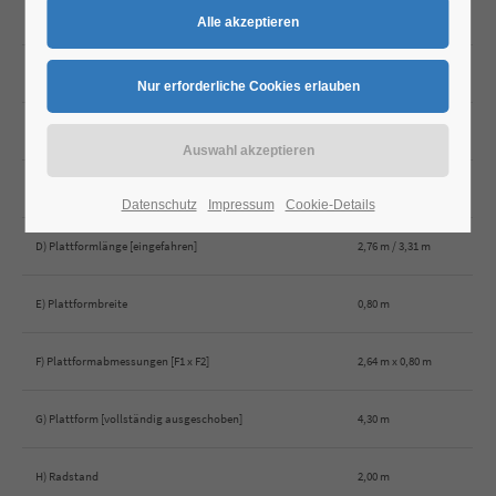
Arbeitshöhe max.
8,60 m
A) Plattformhöhe
6,60 m
B) Plattformhöhe [eingefahren, mit Geländer]
2,20 m
C) Plattformhöhe [eingefahren, ohne Geländer]
1,95 m
Datenschutz
Impressum
Cookie-Details
D) Plattformlänge [eingefahren]
2,76 m / 3,31 m
E) Plattformbreite
0,80 m
F) Plattformabmessungen [F1 x F2]
2,64 m x 0,80 m
G) Plattform [vollständig ausgeschoben]
4,30 m
H) Radstand
2,00 m