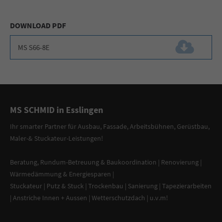
DOWNLOAD PDF
MS S66-8E
(225,6 KiB)
MS SCHMID in Esslingen
Ihr smarter Partner
für
Ausbau, Fassade
,
Arbeitsbühnen
,
Gerüstbau
,
Maler-
&
Stuckateur-Leistungen
!
Beratung
,
Rundum-Betreuung & Baukoordination
|
Renovierung
|
Wärmedämmung & Energiesparen
|
Stuckateur
|
Putz & Stuck
| Trockenbau | Sanierung |
Tapezierarbeiten
|
Anstriche Innen + Aussen
|
Wetterschutzdach
| u.v.m!