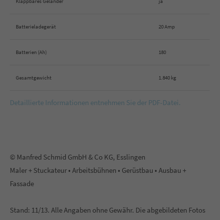
Klappbares Geländer
ja
Batterieladegerät
20 Amp
Batterien (Ah)
180
Gesamtgewicht
1.840 kg
Detaillierte Informationen entnehmen Sie der PDF-Datei.
© Manfred Schmid GmbH & Co KG, Esslingen
Maler + Stuckateur • Arbeitsbühnen • Gerüstbau • Ausbau +
Fassade
Stand: 11/13. Alle Angaben ohne Gewähr. Die abgebildeten Fotos